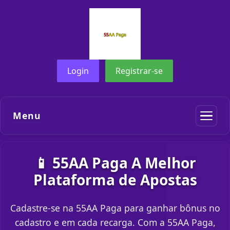
Login
Registrar-se
Menu
📱 55AA Paga A Melhor
Plataforma de Apostas
Cadastre-se na 55AA Paga para ganhar bônus no
cadastro e em cada recarga. Com a 55AA Paga,