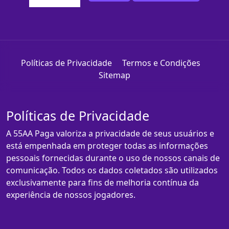
Políticas de Privacidade
Termos e Condições
Sitemap
Políticas de Privacidade
A 55AA Paga valoriza a privacidade de seus usuários e
está empenhada em proteger todas as informações
pessoais fornecidas durante o uso de nossos canais de
comunicação. Todos os dados coletados são utilizados
exclusivamente para fins de melhoria contínua da
experiência de nossos jogadores.