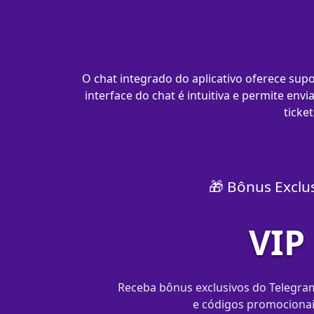
O chat integrado do aplicativo oferece sup
interface do chat é intuitiva e permite e
ticke
🎁 Bônus Exclu
VIP
Receba bônus exclusivos do Telegra
e códigos promocionai