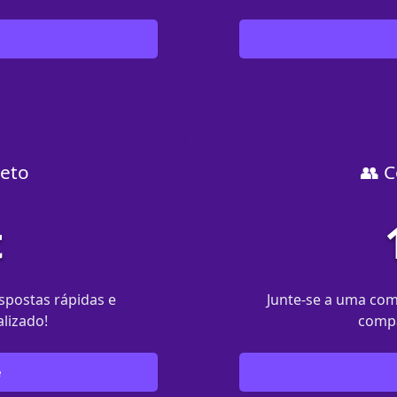
reto
👥 
t
espostas rápidas e
Junte-se a uma com
lizado!
compa
e