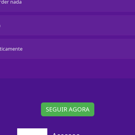
erder nada
a
aticamente
SEGUIR AGORA