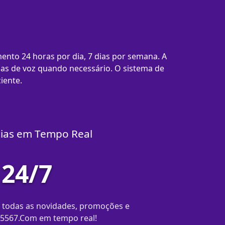
ento 24 horas por dia, 7 dias por semana. A
das de voz quando necessário. O sistema de
iente.
cias em Tempo Real
24/7
e todas as novidades, promoções e
 5567.Com em tempo real!