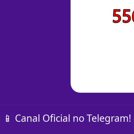
📱 Canal Oficial no Telegram!