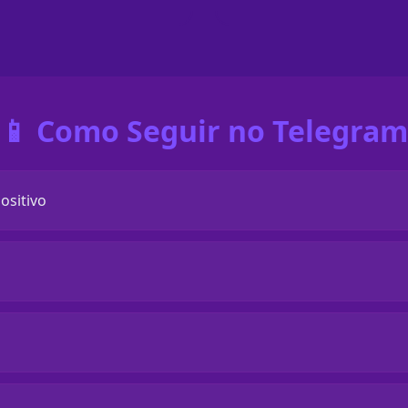
📱 Como Seguir no Telegram
ositivo