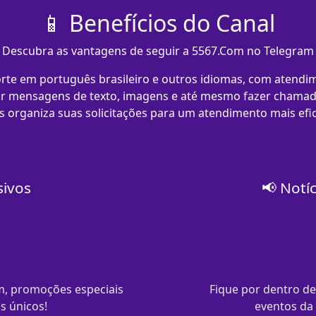
📱 Benefícios do Canal
Descubra as vantagens de seguir a 5567.Com no Telegram
orte em português brasileiro e outros idiomas, com atendim
nviar mensagens de texto, imagens e até mesmo fazer chama
ts organiza suas solicitações para um atendimento mais efic
sivos
📢 Notí
m, promoções especiais
Fique por dentro d
s únicos!
eventos da