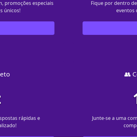
m, promoções especiais
Fique por dentro d
s únicos!
eventos 
reto
👥 
t
espostas rápidas e
Junte-se a uma com
lizado!
compa