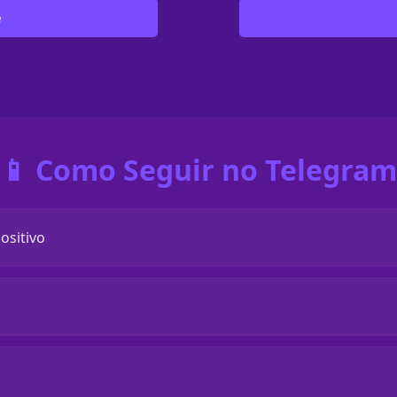
e
📱 Como Seguir no Telegram
ositivo