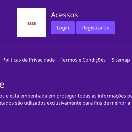
Acessos
Login
Registrar-se
Políticas de Privacidade
Termos e Condições
Sitemap
de
rios e está empenhada em proteger todas as informações p
tados são utilizados exclusivamente para fins de melhoria