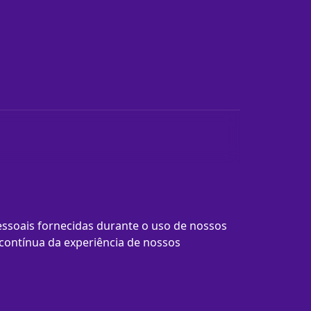
essoais fornecidas durante o uso de nossos
 contínua da experiência de nossos