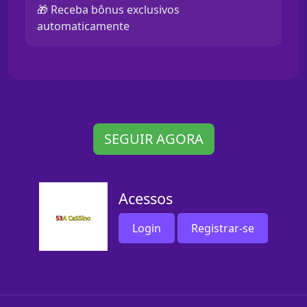
🎁 Receba bônus exclusivos
automaticamente
SEGUIR AGORA
Acessos
Login
Registrar-se