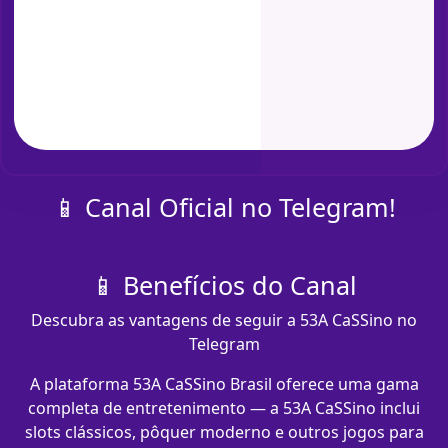
📱 Canal Oficial no Telegram!
📱 Benefícios do Canal
Descubra as vantagens de seguir a 53A CaSSino no
Telegram
A plataforma 53A CaSSino Brasil oferece uma gama
completa de entretenimento — a 53A CaSSino inclui
slots clássicos, pôquer moderno e outros jogos para