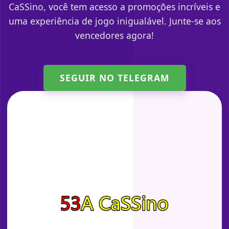
CaSSino, você tem acesso a promoções incríveis e
uma experiência de jogo inigualável. Junte-se aos
vencedores agora!
SEGUIR NO TELEGRAM