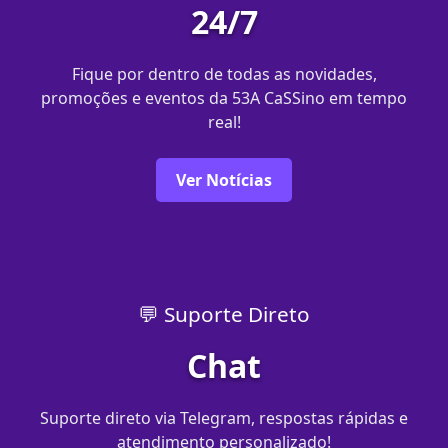
24/7
Fique por dentro de todas as novidades,
promoções e eventos da 53A CaSSino em tempo
real!
Ver Notícias
💬 Suporte Direto
Chat
Suporte direto via Telegram, respostas rápidas e
atendimento personalizado!