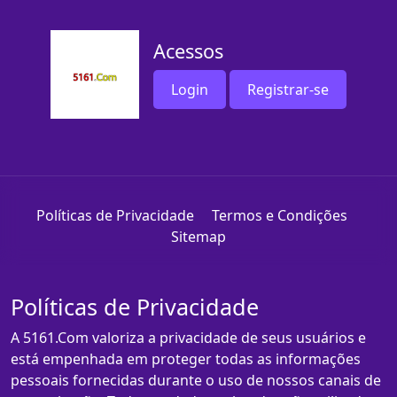
Acessos
Login
Registrar-se
Políticas de Privacidade
Termos e Condições
Sitemap
Políticas de Privacidade
A 5161.Com valoriza a privacidade de seus usuários e
está empenhada em proteger todas as informações
pessoais fornecidas durante o uso de nossos canais de