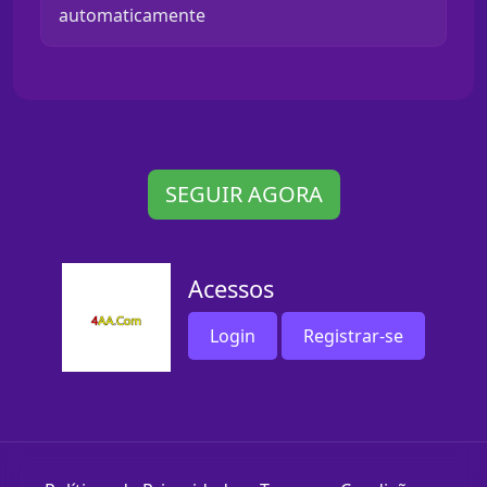
automaticamente
SEGUIR AGORA
Acessos
Login
Registrar-se