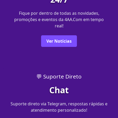
Fique por dentro de todas as novidades,
promoções e eventos da 4AA.Com em tempo
real!
Ver Notícias
💬 Suporte Direto
Chat
Suporte direto via Telegram, respostas rápidas e
atendimento personalizado!