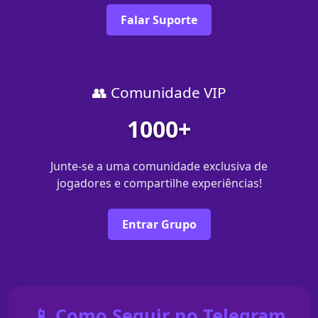
Falar Suporte
👥 Comunidade VIP
1000+
Junte-se a uma comunidade exclusiva de
jogadores e compartilhe experiências!
Entrar Grupo
📱 Como Seguir no Telegram