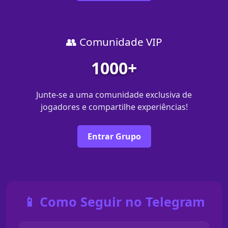
👥 Comunidade VIP
1000+
Junte-se a uma comunidade exclusiva de
jogadores e compartilhe experiências!
Entrar Grupo
📱 Como Seguir no Telegram