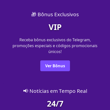
🎁 Bônus Exclusivos
VIP
Receba bônus exclusivos do Telegram,
promoções especiais e códigos promocionais
únicos!
Ver Bônus
📢 Notícias em Tempo Real
24/7