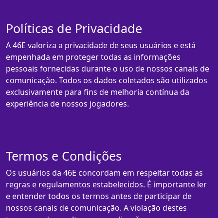
Políticas de Privacidade
A 46E valoriza a privacidade de seus usuários e está
empenhada em proteger todas as informações
pessoais fornecidas durante o uso de nossos canais de
comunicação. Todos os dados coletados são utilizados
exclusivamente para fins de melhoria contínua da
experiência de nossos jogadores.
Termos e Condições
Os usuários da 46E concordam em respeitar todas as
regras e regulamentos estabelecidos. É importante ler
e entender todos os termos antes de participar de
nossos canais de comunicação. A violação destes