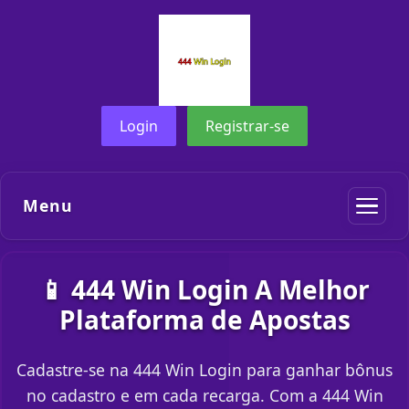
Login
Registrar-se
Menu
📱 444 Win Login A Melhor
Plataforma de Apostas
Cadastre-se na 444 Win Login para ganhar bônus
no cadastro e em cada recarga. Com a 444 Win