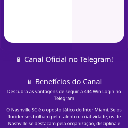
📱 Canal Oficial no Telegram!
📱 Benefícios do Canal
Descubra as vantagens de seguir a 444 Win Login no
Telegram
O Nashville SC é o oposto tático do Inter Miami. Se os
floridenses brilham pelo talento e criatividade, os de
Nashville se destacam pela organização, disciplina e