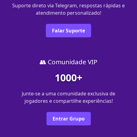
Suporte direto via Telegram, respostas rápidas e
atendimento personalizado!
Falar Suporte
👥 Comunidade VIP
1000+
Junte-se a uma comunidade exclusiva de
jogadores e compartilhe experiências!
Entrar Grupo