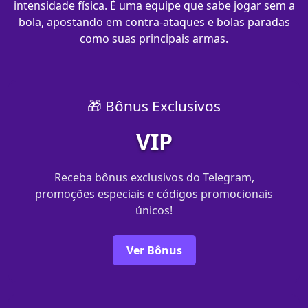
intensidade física. É uma equipe que sabe jogar sem a
bola, apostando em contra-ataques e bolas paradas
como suas principais armas.
🎁 Bônus Exclusivos
VIP
Receba bônus exclusivos do Telegram,
promoções especiais e códigos promocionais
únicos!
Ver Bônus