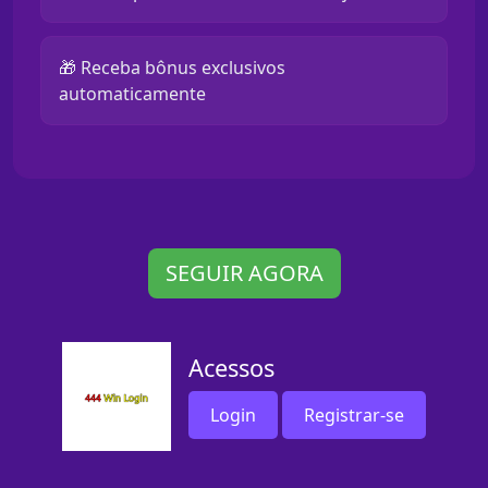
🎁 Receba bônus exclusivos
automaticamente
SEGUIR AGORA
Acessos
Login
Registrar-se