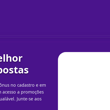
elhor
postas
ônus no cadastro e em
m acesso a promoções
ualável. Junte-se aos