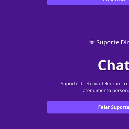
💬 Suporte Di
Cha
Suporte direto via Telegram, r
atendimento persona
Falar Suport