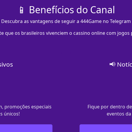
📱 Benefícios do Canal
Descubra as vantagens de seguir a 444Game no Telegram
 que os brasileiros vivenciem o cassino online com jogos
sivos
📢 Notí
m, promoções especiais
Fique por dentro d
s únicos!
eventos da