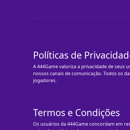
Políticas de Privacida
A 444Game valoriza a privacidade de seus 
nossos canais de comunicação. Todos os dad
jogadores.
Termos e Condições
Os usuários da 444Game concordam em respe