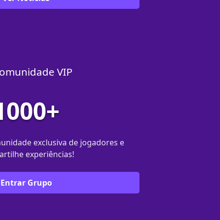
Comunidade VIP
1000+
unidade exclusiva de jogadores e
rtilhe experiências!
Entrar Grupo