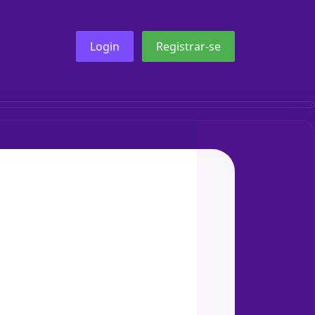
Login
Registrar-se