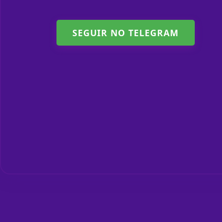
SEGUIR NO TELEGRAM