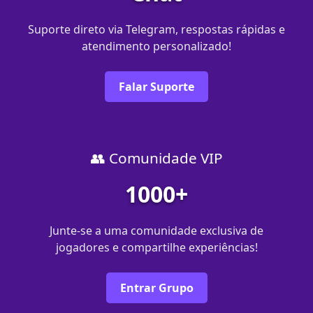
Suporte direto via Telegram, respostas rápidas e
atendimento personalizado!
Falar Suporte
👥 Comunidade VIP
1000+
Junte-se a uma comunidade exclusiva de
jogadores e compartilhe experiências!
Entrar Grupo