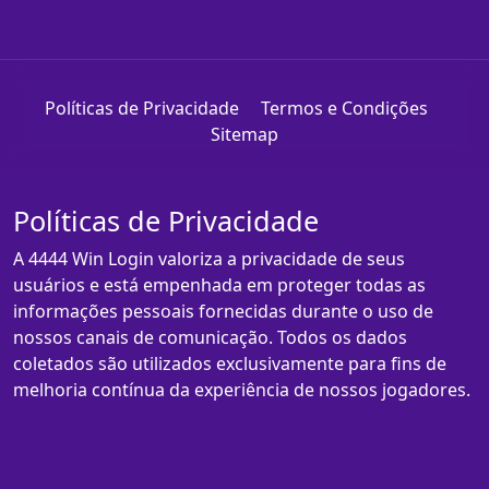
Políticas de Privacidade
Termos e Condições
Sitemap
Políticas de Privacidade
A 4444 Win Login valoriza a privacidade de seus
usuários e está empenhada em proteger todas as
informações pessoais fornecidas durante o uso de
nossos canais de comunicação. Todos os dados
coletados são utilizados exclusivamente para fins de
melhoria contínua da experiência de nossos jogadores.