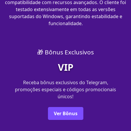
compatibilidade com recursos avançados. O cliente foi
testado extensivamente em todas as versões
suportadas do Windows, garantindo estabilidade e
funcionalidade.
🎁 Bônus Exclusivos
VIP
Receba bônus exclusivos do Telegram,
promoções especiais e códigos promocionais
únicos!
Ver Bônus