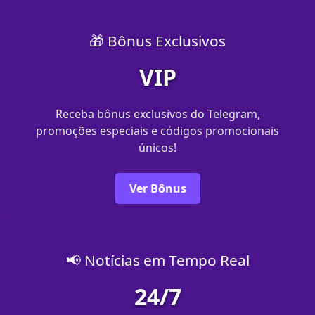
🎁 Bônus Exclusivos
VIP
Receba bônus exclusivos do Telegram,
promoções especiais e códigos promocionais
únicos!
Ver Bônus
📢 Notícias em Tempo Real
24/7