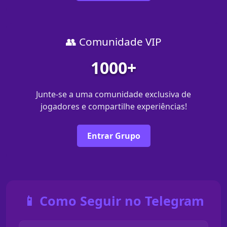
👥 Comunidade VIP
1000+
Junte-se a uma comunidade exclusiva de
jogadores e compartilhe experiências!
Entrar Grupo
📱 Como Seguir no Telegram