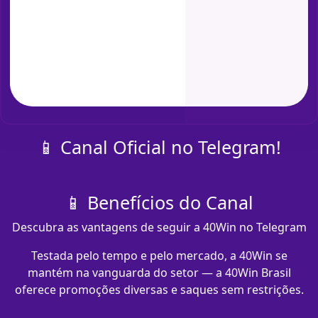
📱 Canal Oficial no Telegram!
📱 Benefícios do Canal
Descubra as vantagens de seguir a 40Win no Telegram
Testada pelo tempo e pelo mercado, a 40Win se
mantém na vanguarda do setor — a 40Win Brasil
oferece promoções diversas e saques sem restrições.