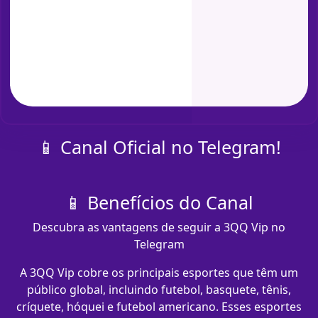
📱 Canal Oficial no Telegram!
📱 Benefícios do Canal
Descubra as vantagens de seguir a 3QQ Vip no
Telegram
A 3QQ Vip cobre os principais esportes que têm um
público global, incluindo futebol, basquete, tênis,
críquete, hóquei e futebol americano. Esses esportes