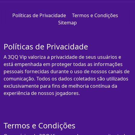
Políticas de Privacidade
Termos e Condições
Sitemap
Políticas de Privacidade
A 3QQ Vip valoriza a privacidade de seus usuários e
está empenhada em proteger todas as informações
pessoais fornecidas durante o uso de nossos canais de
comunicação. Todos os dados coletados são utilizados
exclusivamente para fins de melhoria contínua da
experiência de nossos jogadores.
Termos e Condições