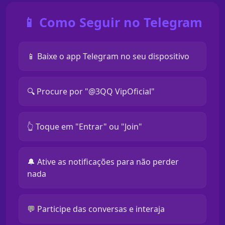
📱 Como Seguir no Telegram
📱 Baixe o app Telegram no seu dispositivo
🔍 Procure por "@3QQ VipOficial"
👆 Toque em "Entrar" ou "Join"
🔔 Ative as notificações para não perder
nada
💬 Participe das conversas e interaja