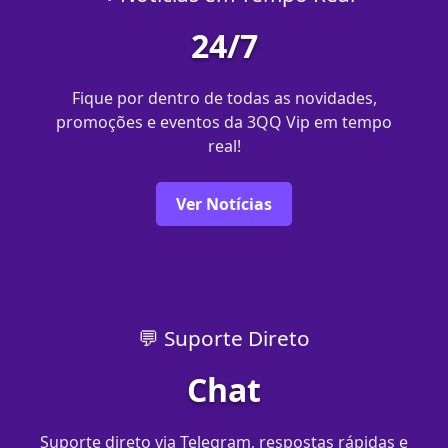
24/7
Fique por dentro de todas as novidades,
promoções e eventos da 3QQ Vip em tempo
real!
Ver Notícias
💬 Suporte Direto
Chat
Suporte direto via Telegram, respostas rápidas e