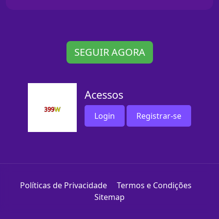
SEGUIR AGORA
Acessos
Login
Registrar-se
Políticas de Privacidade
Termos e Condições
Sitemap