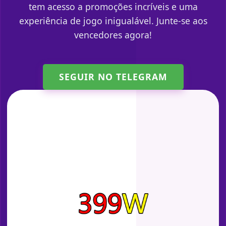
tem acesso a promoções incríveis e uma
experiência de jogo inigualável. Junte-se aos
vencedores agora!
SEGUIR NO TELEGRAM