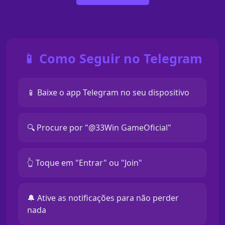
📱 Como Seguir no Telegram
📱 Baixe o app Telegram no seu dispositivo
🔍 Procure por "@33Win GameOficial"
👆 Toque em "Entrar" ou "Join"
🔔 Ative as notificações para não perder
nada