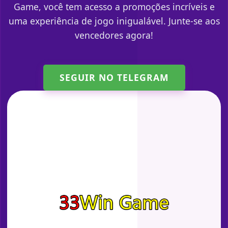
Game, você tem acesso a promoções incríveis e
uma experiência de jogo inigualável. Junte-se aos
vencedores agora!
SEGUIR NO TELEGRAM