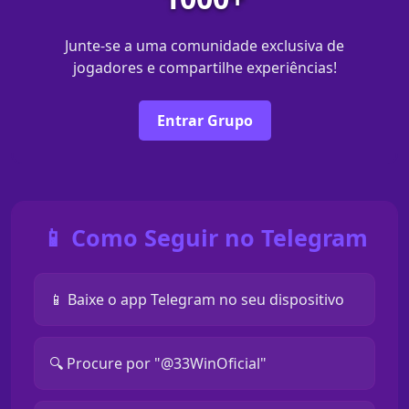
Junte-se a uma comunidade exclusiva de
jogadores e compartilhe experiências!
Entrar Grupo
📱 Como Seguir no Telegram
📱 Baixe o app Telegram no seu dispositivo
🔍 Procure por "@33WinOficial"