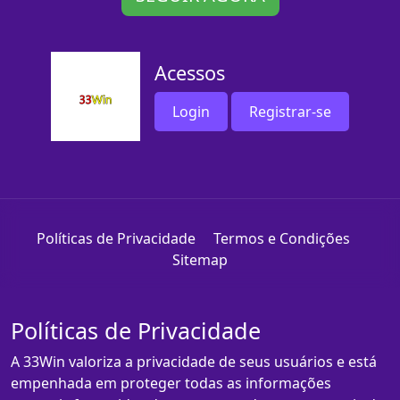
Acessos
Login
Registrar-se
Políticas de Privacidade
Termos e Condições
Sitemap
Políticas de Privacidade
A 33Win valoriza a privacidade de seus usuários e está
empenhada em proteger todas as informações