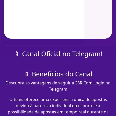
📱 Canal Oficial no Telegram!
📱 Benefícios do Canal
Descubra as vantagens de seguir a 28R Com Login no
Telegram
O tênis oferece uma experiência única de apostas
devido à natureza individual do esporte e à
possibilidade de apostas em tempo real durante os