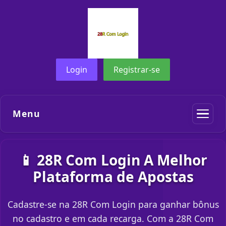
Login
Registrar-se
Menu
📱 28R Com Login A Melhor
Plataforma de Apostas
Cadastre-se na 28R Com Login para ganhar bônus
no cadastro e em cada recarga. Com a 28R Com