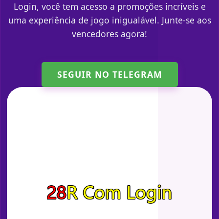
Login, você tem acesso a promoções incríveis e
uma experiência de jogo inigualável. Junte-se aos
vencedores agora!
SEGUIR NO TELEGRAM