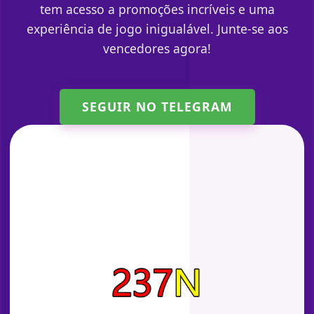
tem acesso a promoções incríveis e uma
experiência de jogo inigualável. Junte-se aos
vencedores agora!
SEGUIR NO TELEGRAM