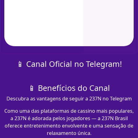
📱 Canal Oficial no Telegram!
📱 Benefícios do Canal
Descubra as vantagens de seguir a 237N no Telegram
Como uma das plataformas de cassino mais populares,
a 237N é adorada pelos jogadores — a 237N Brasil
oferece entretenimento envolvente e uma sensação de
relaxamento única.