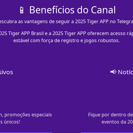
📱 Benefícios do Canal
scubra as vantagens de seguir a 2025 Tiger APP no Teleg
025 Tiger APP Brasil e a 2025 Tiger APP oferecem acesso rá
estável com força de registro e jogos robustos.
sivos
📢 Notí
m, promoções especiais
Fique por dentro d
s únicos!
eventos da 20