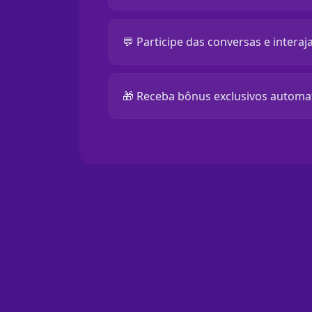
💬 Participe das conversas e interaj
🎁 Receba bônus exclusivos autom