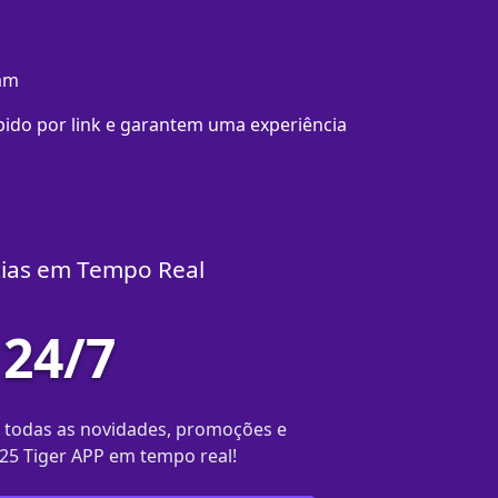
ram
pido por link e garantem uma experiência
cias em Tempo Real
24/7
e todas as novidades, promoções e
25 Tiger APP em tempo real!