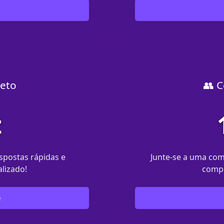
reto
👥 
t
espostas rápidas e
Junte-se a uma com
lizado!
compa
e