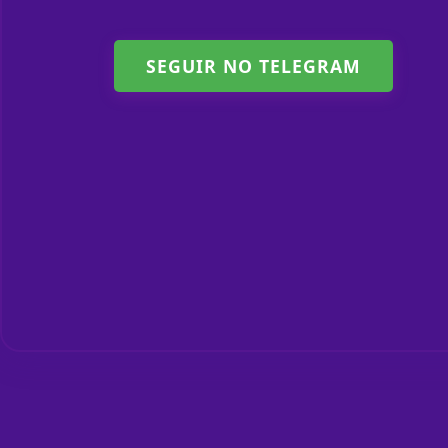
SEGUIR NO TELEGRAM