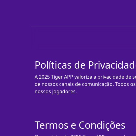
Políticas de Privacida
A 2025 Tiger APP valoriza a privacidade de
de nossos canais de comunicação. Todos os 
nossos jogadores.
Termos e Condições