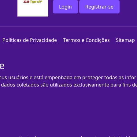
Login
Registrar-se
Políticas de Privacidade
Termos e Condições
Sitemap
de
 seus usuários e está empenhada em proteger todas as info
dados coletados são utilizados exclusivamente para fins d