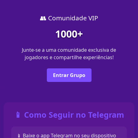
👥 Comunidade VIP
1000+
Junte-se a uma comunidade exclusiva de
jogadores e compartilhe experiências!
Entrar Grupo
📱 Como Seguir no Telegram
📱 Baixe o app Telegram no seu dispositivo