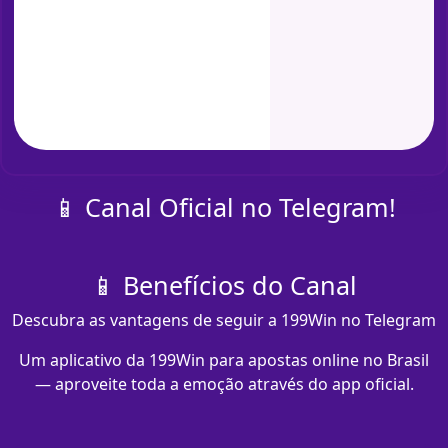
📱 Canal Oficial no Telegram!
📱 Benefícios do Canal
Descubra as vantagens de seguir a 199Win no Telegram
Um aplicativo da 199Win para apostas online no Brasil
— aproveite toda a emoção através do app oficial.