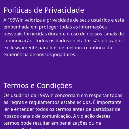
Políticas de Privacidade
A 199Win valoriza a privacidade de seus usuários e está
empenhada em proteger todas as informações
pessoais fornecidas durante o uso de nossos canais de
comunicação. Todos os dados coletados são utilizados
exclusivamente para fins de melhoria contínua da
experiência de nossos jogadores.
Termos e Condições
Os usuários da 199Win concordam em respeitar todas
as regras e regulamentos estabelecidos. É importante
ler e entender todos os termos antes de participar de
nossos canais de comunicação. A violação destes
termos pode resultar em penalizações ou na