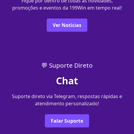
Fique por dentro de todas as novidades,
promoções e eventos da 199Win em tempo real!
Ver Notícias
💬 Suporte Direto
Chat
Suporte direto via Telegram, respostas rápidas e
atendimento personalizado!
Falar Suporte