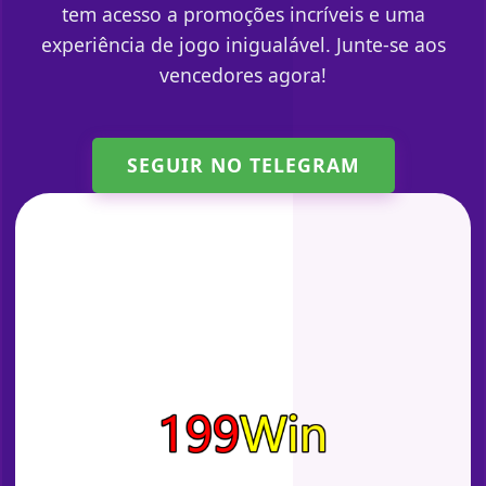
tem acesso a promoções incríveis e uma
experiência de jogo inigualável. Junte-se aos
vencedores agora!
SEGUIR NO TELEGRAM