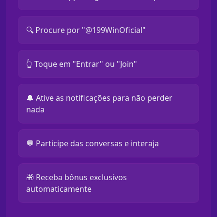
🔍 Procure por "@199WinOficial"
👆 Toque em "Entrar" ou "Join"
🔔 Ative as notificações para não perder
nada
💬 Participe das conversas e interaja
🎁 Receba bônus exclusivos
automaticamente