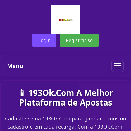
Login
Registrar-se
Menu
📱 193Ok.Com A Melhor
Plataforma de Apostas
Cadastre-se na 193Ok.Com para ganhar bônus no
cadastro e em cada recarga. Com a 193Ok.Com,