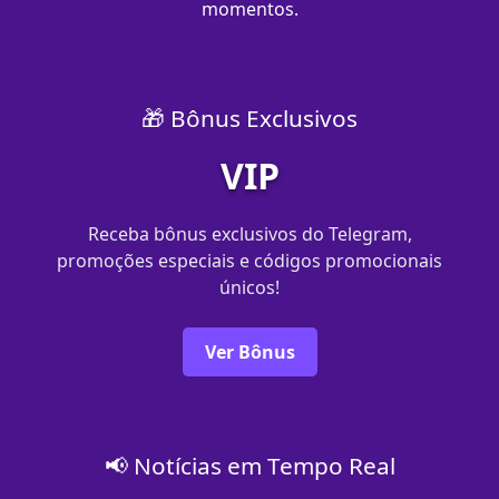
momentos.
🎁 Bônus Exclusivos
VIP
Receba bônus exclusivos do Telegram,
promoções especiais e códigos promocionais
únicos!
Ver Bônus
📢 Notícias em Tempo Real