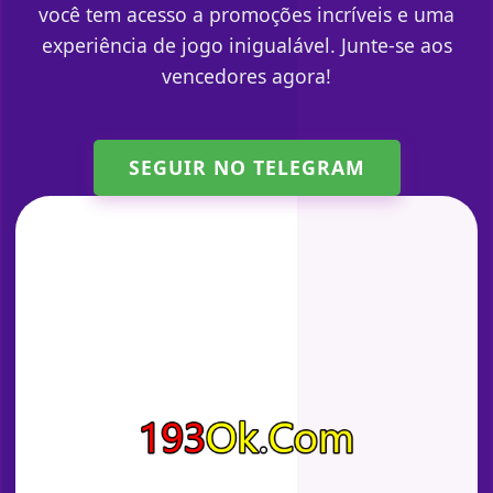
você tem acesso a promoções incríveis e uma
experiência de jogo inigualável. Junte-se aos
vencedores agora!
SEGUIR NO TELEGRAM