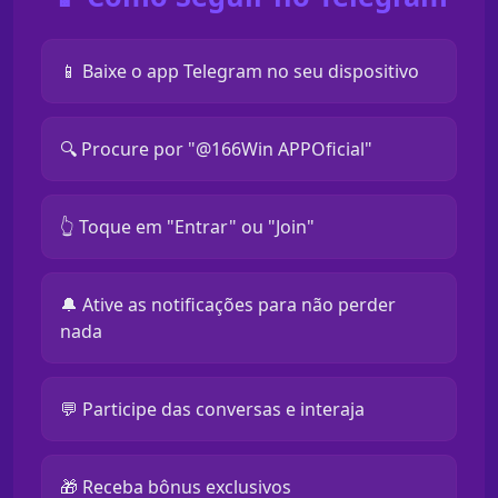
📱 Baixe o app Telegram no seu dispositivo
🔍 Procure por "@166Win APPOficial"
👆 Toque em "Entrar" ou "Join"
🔔 Ative as notificações para não perder
nada
💬 Participe das conversas e interaja
🎁 Receba bônus exclusivos