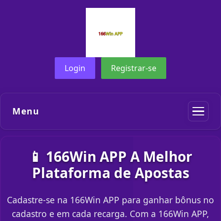
Login
Registrar-se
Menu
📱 166Win APP A Melhor
Plataforma de Apostas
Cadastre-se na 166Win APP para ganhar bônus no
cadastro e em cada recarga. Com a 166Win APP,