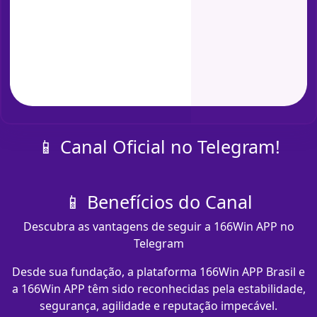
📱 Canal Oficial no Telegram!
📱 Benefícios do Canal
Descubra as vantagens de seguir a 166Win APP no
Telegram
Desde sua fundação, a plataforma 166Win APP Brasil e
a 166Win APP têm sido reconhecidas pela estabilidade,
segurança, agilidade e reputação impecável.