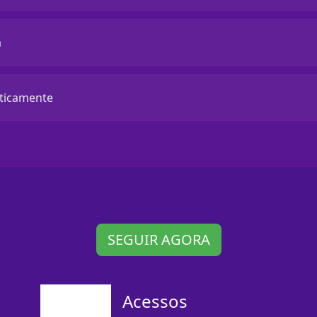
a
aticamente
SEGUIR AGORA
Acessos