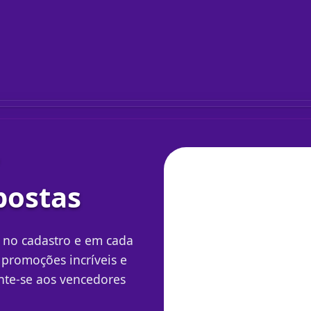
postas
 no cadastro e em cada
 promoções incríveis e
unte-se aos vencedores