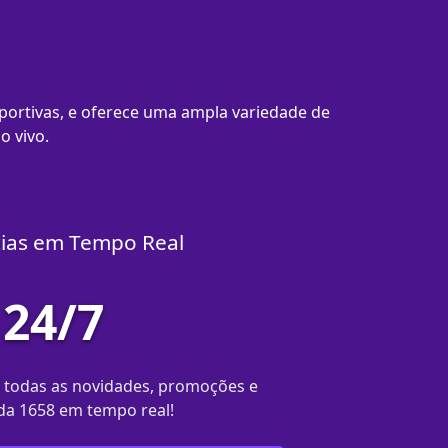
sportivas, e oferece uma ampla variedade de
o vivo.
cias em Tempo Real
24/7
e todas as novidades, promoções e
da 1658 em tempo real!