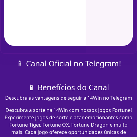
📱 Canal Oficial no Telegram!
📱 Benefícios do Canal
Descubra as vantagens de seguir a 14Win no Telegram
Descubra a sorte na 14Win com nossos jogos Fortune!
Experimente jogos de sorte e azar emocionantes como
Fortune Tiger, Fortune OX, Fortune Dragon e muito
mais. Cada jogo oferece oportunidades únicas de