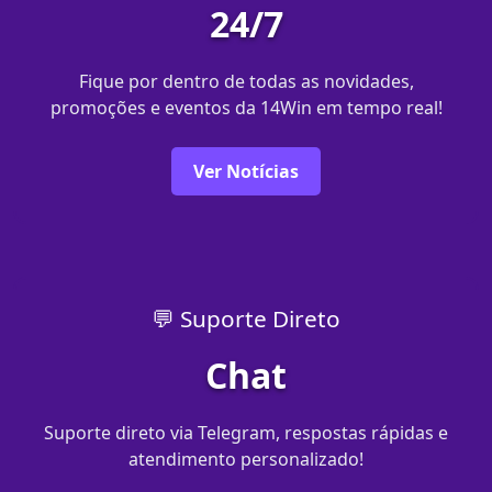
24/7
Fique por dentro de todas as novidades,
promoções e eventos da 14Win em tempo real!
Ver Notícias
💬 Suporte Direto
Chat
Suporte direto via Telegram, respostas rápidas e
atendimento personalizado!