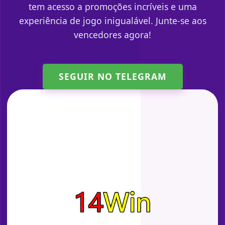
tem acesso a promoções incríveis e uma
experiência de jogo inigualável. Junte-se aos
vencedores agora!
SEGUIR NO TELEGRAM