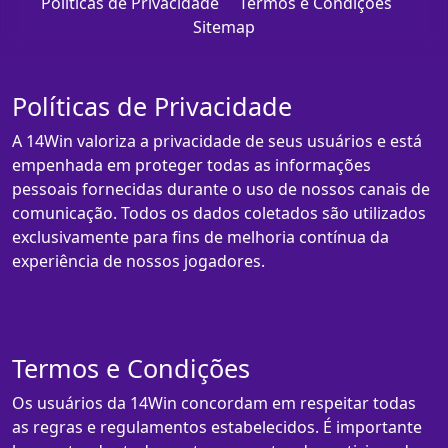
Políticas de Privacidade
Termos e Condições
Sitemap
Políticas de Privacidade
A 14Win valoriza a privacidade de seus usuários e está
empenhada em proteger todas as informações
pessoais fornecidas durante o uso de nossos canais de
comunicação. Todos os dados coletados são utilizados
exclusivamente para fins de melhoria contínua da
experiência de nossos jogadores.
Termos e Condições
Os usuários da 14Win concordam em respeitar todas
as regras e regulamentos estabelecidos. É importante