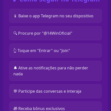
📱 Baixe o app Telegram no seu dispositivo
🔍 Procure por "@14WinOficial"
👆 Toque em "Entrar" ou "Join"
🔔 Ative as notificações para não perder
nada
💬 Participe das conversas e interaja
🎁 Receba bônus exclusivos