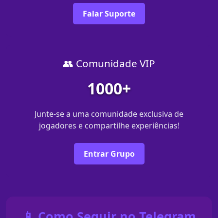
Falar Suporte
👥 Comunidade VIP
1000+
Junte-se a uma comunidade exclusiva de
jogadores e compartilhe experiências!
Entrar Grupo
📱 Como Seguir no Telegram