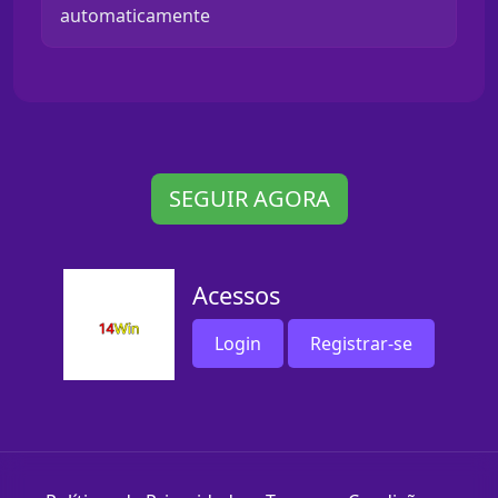
automaticamente
SEGUIR AGORA
Acessos
Login
Registrar-se