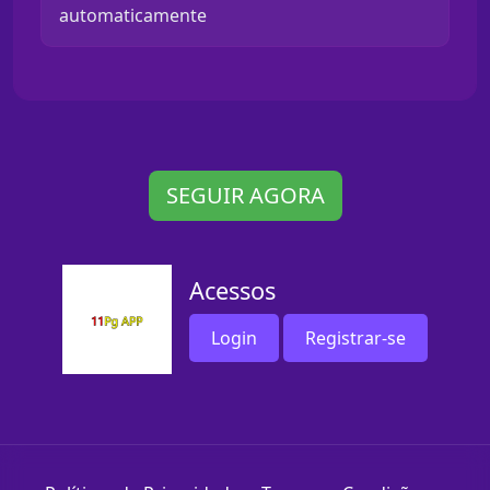
automaticamente
SEGUIR AGORA
Acessos
Login
Registrar-se