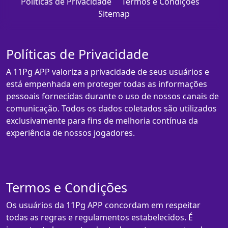
Políticas de Privacidade
Termos e Condições
Sitemap
Políticas de Privacidade
A 11Pg APP valoriza a privacidade de seus usuários e
está empenhada em proteger todas as informações
pessoais fornecidas durante o uso de nossos canais de
comunicação. Todos os dados coletados são utilizados
exclusivamente para fins de melhoria contínua da
experiência de nossos jogadores.
Termos e Condições
Os usuários da 11Pg APP concordam em respeitar
todas as regras e regulamentos estabelecidos. É