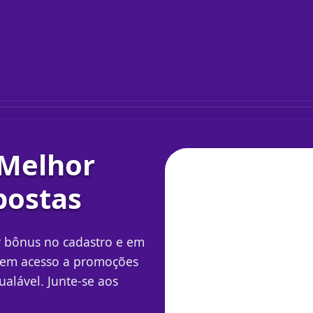
 Melhor
postas
 bônus no cadastro e em
tem acesso a promoções
ualável. Junte-se aos