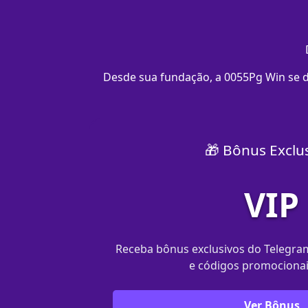
Desde sua fundação, a 0055Pg Win se de
🎁 Bônus Exclu
VIP
Receba bônus exclusivos do Telegra
e códigos promocionai
Ver Bônus