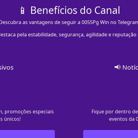
📱 Benefícios do Canal
Descubra as vantagens de seguir a 0055Pg Win no Telegra
staca pela estabilidade, segurança, agilidade e reputação
sivos
📢 Notí
m, promoções especiais
Fique por dentro d
s únicos!
eventos da 