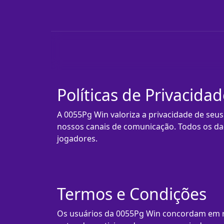
Políticas de Privacida
A 0055Pg Win valoriza a privacidade de seu
nossos canais de comunicação. Todos os dad
jogadores.
Termos e Condições
Os usuários da 0055Pg Win concordam em re