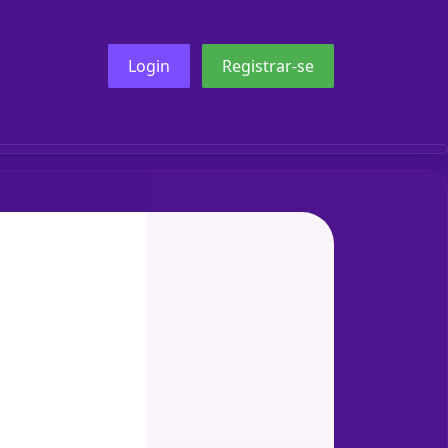
Login
Registrar-se