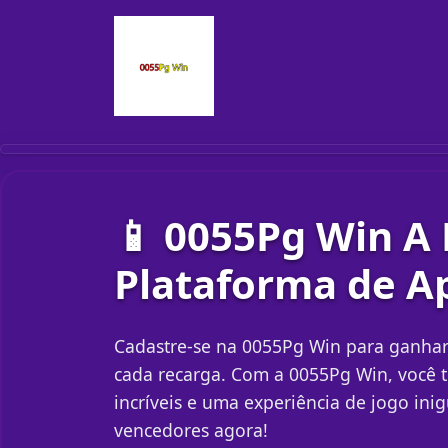
📱 0055Pg Win A
Plataforma de A
Cadastre-se na 0055Pg Win para ganhar
cada recarga. Com a 0055Pg Win, você 
incríveis e uma experiência de jogo inig
vencedores agora!