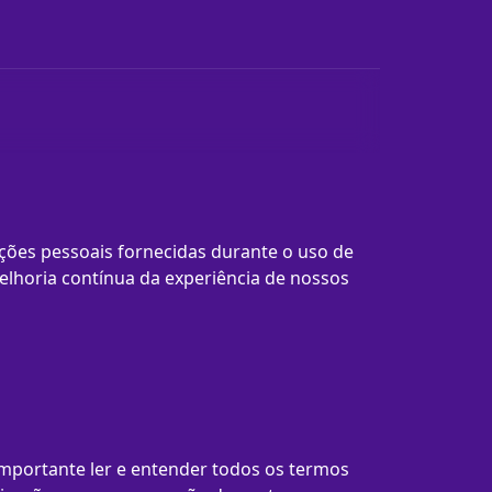
ções pessoais fornecidas durante o uso de
elhoria contínua da experiência de nossos
mportante ler e entender todos os termos