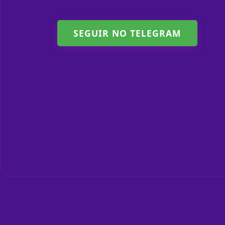
SEGUIR NO TELEGRAM