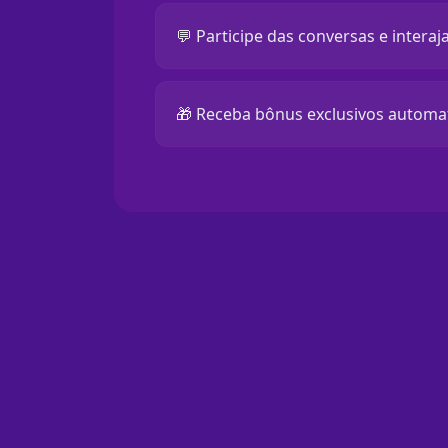
💬 Participe das conversas e interaj
🎁 Receba bônus exclusivos autom