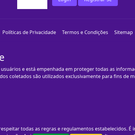
Políticas de Privacidade
Termos e Condições
Sitemap
de
s usuários e está empenhada em proteger todas as informa
os coletados são utilizados exclusivamente para fins de m
speitar todas as regras e regulamentos estabelecidos. É i